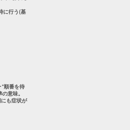
時に行う(基
“順番を待
準の意味。
期にも症状が