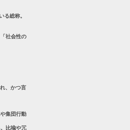
ている総称。
」「社会性の
れ、かつ言
れや集団行動
い。比喩や冗