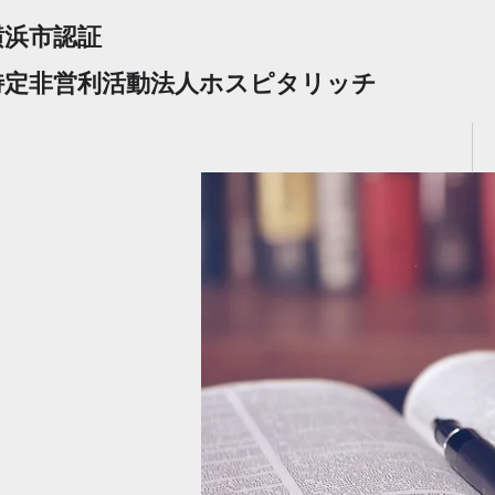
​横浜市認証
​特定非営利活動法人ホスピタリッチ
ホーム