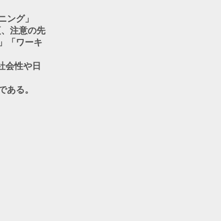
ニング」
更、注意の先
)」「ワーキ
社会性や日
である。
】