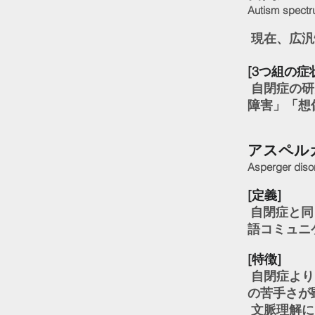
Autism spectr
現在、広汎
[3つ組の症
自閉症の研
障害」「想
アスペル
Asperger diso
[定義]
自閉症と同
語コミュニ
[特徴]
自閉症より
の苦手さが
文脈理解に