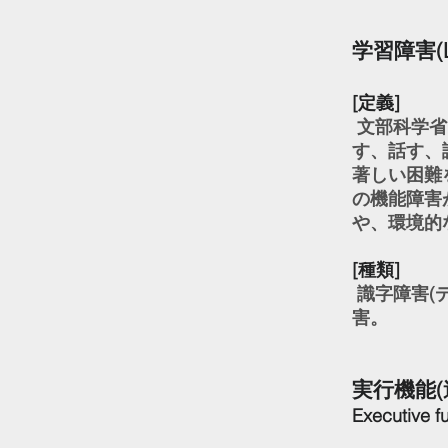
学習障害(
[定義]
文部科学省
す、話す、
著しい困難
の機能障害
や、環境的
[種類]
識字障害(
害。
実行機能(
Executive f