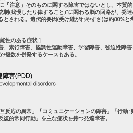
単に「注意」そのものに関する障害ではないとし、本質的
統制(我慢したり律すること)”に関わる脳の回路が、発
るとされる。遺伝的要因(受け継がれやすさ)は約80%と
能性のある症状 ]
害、素行障害、協調性運動障害、学習障害、強迫性障害
か/複数を併発するケースもある。
障害(PDD)
evelopmental disorders
互反応の異常」「コミュニケーションの障害」「行動･
反復的常同行動」を主な症状を持つ発達障害。