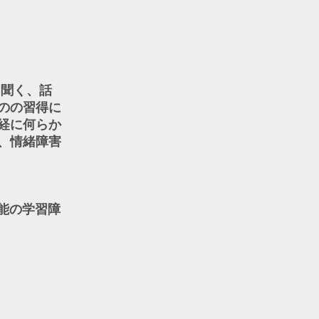
、聞く、話
のの習得に
経に何らか
、情緒障害
能の学習障