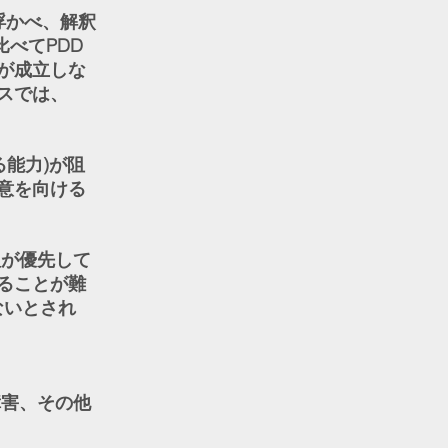
浮かべ、解釈
べてPDD
が成立しな
スでは、
能力)が阻
意を向ける
理が優先して
ることが難
ないとされ
障害、その他