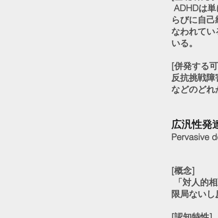
ADHDは
らびに自己
なわれてい
いる。
[併発する可
反抗挑戦障
などのどれ
広汎性発達
Pervasive d
[概念]
「対人的相
限局ないし
[認知特性]