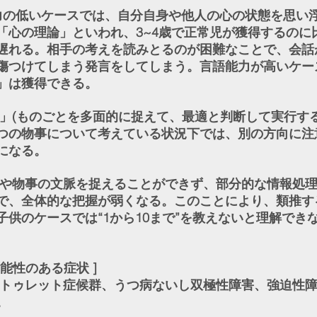
の低いケースでは、自分自身や他人の心の状態を思い
「心の理論」といわれ、3~4歳で正常児が獲得するのに比
遅れる。相手の考えを読みとるのが困難なことで、会話
傷つけてしまう発言をしてしまう。言語能力が高いケー
」は獲得できる。
」(ものごとを多面的に捉えて、最適と判断して実行する
つの物事について考えている状況下では、別の方向に注
になる。
や物事の文脈を捉えることができず、部分的な情報処
で、全体的な把握が弱くなる。このことにより、類推す
子供のケースでは“1から10まで”を教えないと理解でき
能性のある症状 ]
トゥレット症候群、うつ病ないし双極性障害、強迫性
。