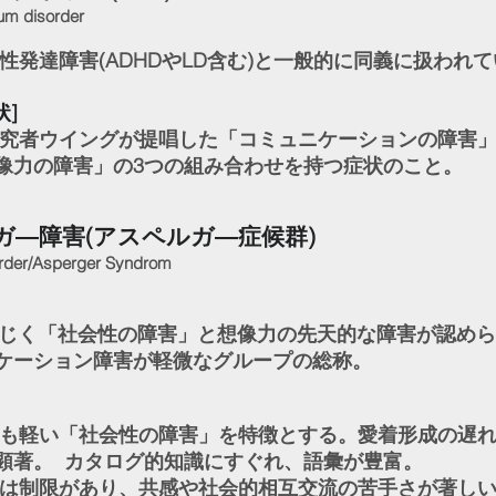
um disorder
性発達障害(ADHDやLD含む)と一般的に同義に扱われ
状]
究者ウイングが提唱した「コミュニケーションの障害
像力の障害」の3つの組み合わせを持つ症状のこと。
ガ―障害(アスペルガ―症候群)
rder/Asperger Syndrom
じく「社会性の障害」と想像力の先天的な障害が認めら
ケーション障害が軽微なグループの総称。
も軽い「社会性の障害」を特徴とする。愛着形成の遅
顕著。 カタログ的知識にすぐれ、語彙が豊富。
は制限があり、共感や社会的相互交流の苦手さが著し