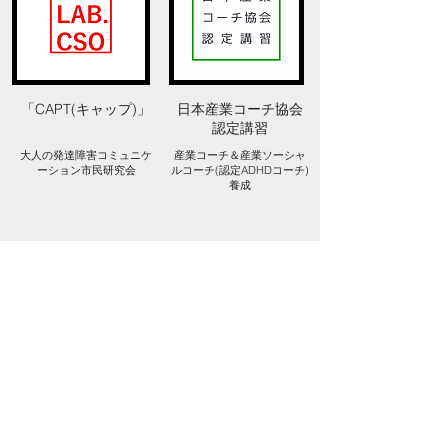
「CAPT(キャップ)」
日本​産業コーチ協会
認定講習
大人の発達障害コミュニケ
​産業コーチ＆産業ソーシャ
ーション市民研究会
ルコーチ(認定ADHDコーチ)
養成
※当法人へのお電話連絡について
お陰様で現在多くの案件をいただいており、
お電話でのご対応が難しい状況となっておりま
す。お手数ではございますが、メールでのご連
絡をお願いしております。ご理解とご協力をよ
ろしくお願いいたします。